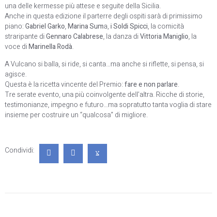
una delle kermesse più attese e seguite della Sicilia.
Anche in questa edizione il parterre degli ospiti sarà di primissimo
piano:
Gabriel Garko
,
Marina Sum
a,
i Soldi Spicci
, la comicità
straripante di
Gennaro Calabrese
, la danza di
Vittoria Maniglio
, la
voce di
Marinella Rodà
.
A Vulcano si balla, si ride, si canta…ma anche si riflette, si pensa, si
agisce.
Questa è la ricetta vincente del Premio:
fare e non parlare
.
Tre serate evento, una più coinvolgente dell’altra. Ricche di storie,
testimonianze, impegno e futuro…ma sopratutto tanta voglia di stare
insieme per costruire un “qualcosa” di migliore.
Condividi: