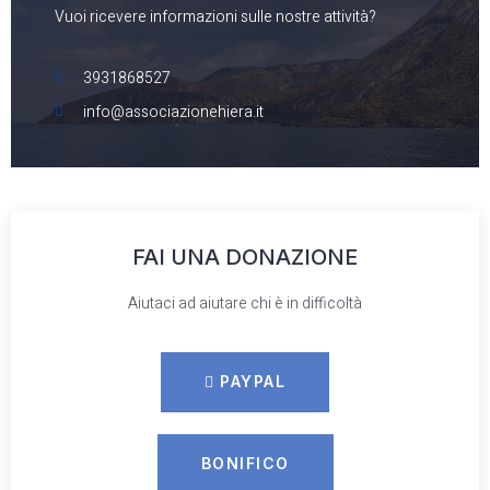
Vuoi ricevere informazioni sulle nostre attività?
3931868527
info@associazionehiera.it
FAI UNA DONAZIONE
Aiutaci ad aiutare chi è in difficoltà
PAYPAL
BONIFICO