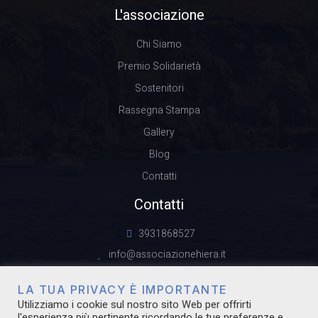
L'associazione
Chi Siamo
Premio Solidarietà
Sostenitori
Rassegna Stampa
Gallery
Blog
Contatti
Contatti
3931868527
info@associazionehiera.it
LA TUA PRIVACY È IMPORTANTE
Utilizziamo i cookie sul nostro sito Web per offrirti
l'esperienza più pertinente ricordando le tue preferenze e