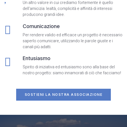
Il Nostro Progetto Solidale
L’associazione Hierà nasce con l’intento di offrire
sostegno alla comunità e di organizzare eventi a
scopo benefico. Siamo un gruppo eterogeneo, ma
estremamente coeso: sappiamo bene che gli obiettivi
prefissati devono essere raggiunti!
Condivisione
Condividere è il modo più giusto per creare un ponte
con l'altro. Pronto a condividere con noi?
Sinergia
Più menti che lavorano all'unisono per il medesimo
scopo, garantiscono risultati superiori.