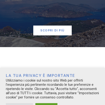
Empatia
La capacità di immedesimarsi nell'altro ci consente di
costruire relazioni autentiche e basate sulla
comprensione profonda.
Amicizia
Un altro valore in cui crediamo fortemente è quello
dell'amicizia: lealtà, complicità e affinità di interessi
producono grandi idee.
Comunicazione
Per rendere valido ed efficace un progetto è necessario
saperlo comunicare, utilizzando le parole giuste e i
canali più adatti.
LA TUA PRIVACY È IMPORTANTE
Utilizziamo i cookie sul nostro sito Web per offrirti
l'esperienza più pertinente ricordando le tue preferenze e
Entusiasmo
ripetendo le visite. Cliccando su "Accetta tutto", acconsenti
Spirito di iniziativa ed entusiasmo sono alla base del
all'uso di TUTTI i cookie. Tuttavia, puoi visitare "Impostazioni
nostro progetto: siamo innamorati di ciò che facciamo!
cookie" per fornire un consenso controllato.